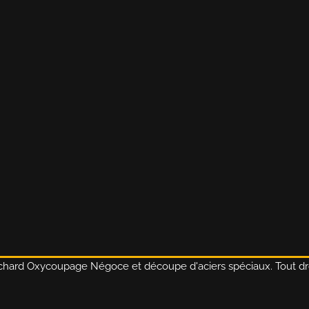
CONTACT
MENTIONS
LÉGALES
hard Oxycoupage Négoce et découpe d'aciers spéciaux. Tout dro