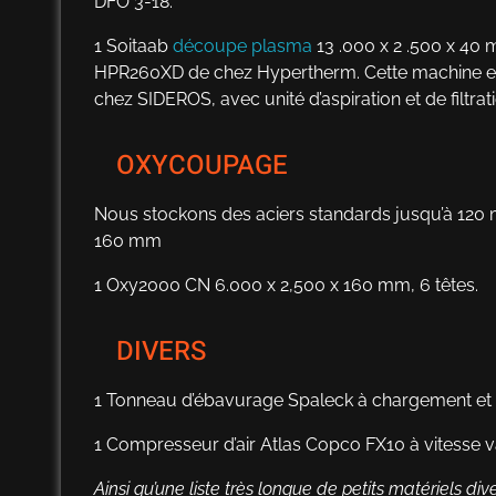
DFO 3-18.
1 Soitaab
découpe plasma
13 .000 x 2 .500 x 4
HPR260XD de chez Hypertherm. Cette machine est 
chez SIDEROS, avec unité d’aspiration et de fil
OXYCOUPAGE
Nous stockons des aciers standards jusqu’à 120 
160 mm
1 Oxy2000 CN 6.000 x 2,500 x 160 mm, 6 têtes.
DIVERS
1 Tonneau d’ébavurage Spaleck à chargement et 
1 Compresseur d’air Atlas Copco FX10 à vitesse v
Ainsi qu’une liste très longue de petits matériels dive