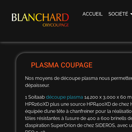
ACCUEIL
SOCIÉTÉ
Blanchard Oxycoupage Négoce et découpe d'aciers spéciaux
Négoce et découpe d'aciers spéciaux : anti-abrasion, très haute limite élastique et protection balistique | Raex, Strenx, Ramor, Toolox.
PLASMA COUPAGE
Nos moyens de découpe plasma nous permettent 
dépaisseur.
1 Soitaab
découpe plasma
14.200 x 3,000 x 60
HPR260XD plus une source HPR400XD de chez H
équipée d’une tête à chanfreiner pour la réalisati
tôles résistantes à l’usure de 400 a 600 brinells 
d’aspiration SuperOrion de chez SIDEROS, avec un