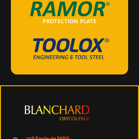
Blanchard Oxycoupage Négoce et découpe d'aciers spéciaux
Négoce et découpe d'aciers spéciaux : anti-abrasion, très haute limite élastique et protection balistique | Raex, Strenx, Ramor, Toolox.
208 Route de PARIS