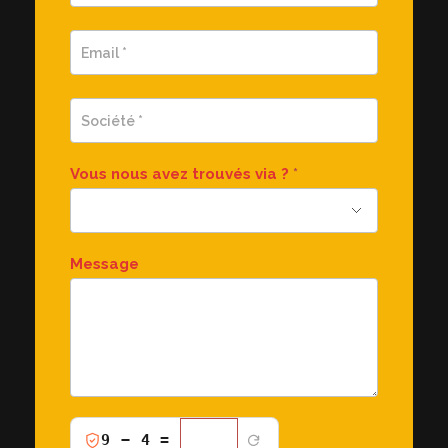
Vous nous avez trouvés via ?
*
Message
Verification
9 − 4 =