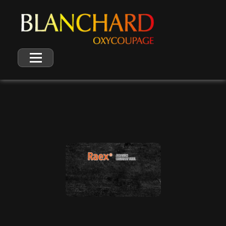
Blanchard Oxycoupage Négoce et découpe d'aciers spéciaux
Négoce et découpe d'aciers spéciaux : anti-abrasion, très haute limite élastique et protection balistique | Raex, Strenx, Ramor, Toolox.