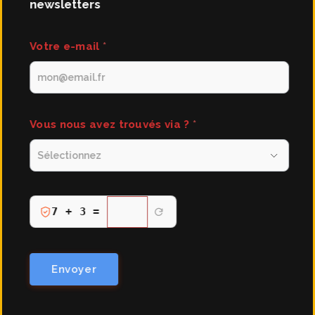
newsletters
newsletters
Votre e-mail
*
Vous nous avez trouvés via ?
*
Verification
7 + 3 =
anti-
robot
:
Envoyer
resultat
du
calcul