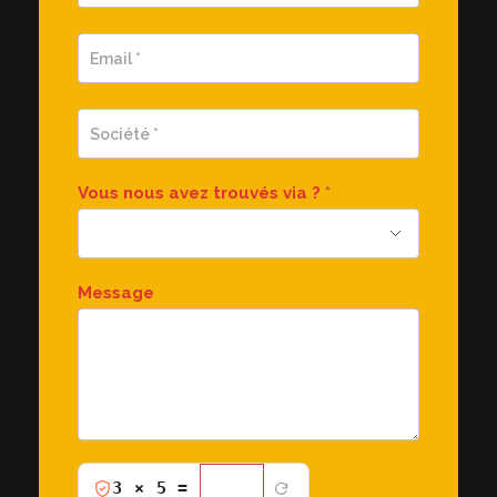
Vous nous avez trouvés via ?
*
Message
Verification
3 × 5 =