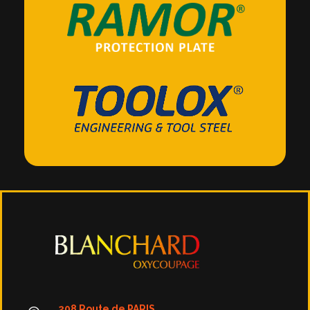
Blanchard Oxycoupage Négoce et découpe d'aciers spéciaux
Négoce et découpe d'aciers spéciaux : anti-abrasion, très haute limite élastique et protection balistique | Raex, Strenx, Ramor, Toolox.
208 Route de PARIS