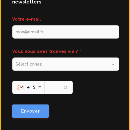
newsletters
newsletters
Votre e-mail
*
Vous nous avez trouvés via ?
*
Verification
4 + 5 =
anti-
robot
:
Envoyer
resultat
du
calcul