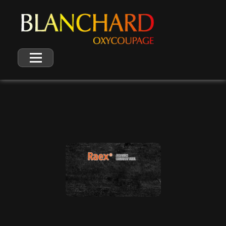
Blanchard Oxycoupage Négoce et découpe d'aciers spéciaux
Négoce et découpe d'aciers spéciaux : anti-abrasion, très haute limite élastique et protection balistique | Raex, Strenx, Ramor, Toolox.